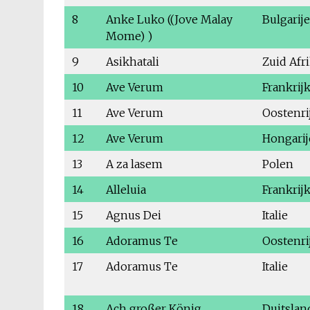
8
Anke Luko ((Jove Malay
Bulgarije
Mome) )
9
Asikhatali
Zuid Afr
10
Ave Verum
Frankrij
11
Ave Verum
Oostenri
12
Ave Verum
Hongarij
13
A za lasem
Polen
14
Alleluia
Frankrij
15
Agnus Dei
Italie
16
Adoramus Te
Oostenri
17
Adoramus Te
Italie
18
Ach großer König
Duitslan