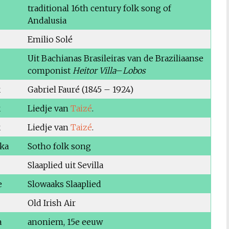
traditional 16th century folk song of
Andalusia
Emilio Solé
Uit Bachianas Brasileiras van de Braziliaanse
componist
Heitor Villa
–
Lobos
k
Gabriel Fauré (1845 – 1924)
k
Liedje van
Taizé
.
k
Liedje van
Taizé
.
ika
Sotho folk song
Slaaplied uit Sevilla
e
Slowaaks Slaaplied
Old Irish Air
a
anoniem, 15e eeuw