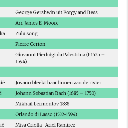
George Gershwin uit Porgy and Bess
Arr. James E. Moore
ika
Zulu song
k
Pierre Certon
Giovanni Pierluigi da Palestrina (P1525 –
1594)
ië
Jovano bleekt haar linnen aan de rivier
d
Johann Sebastian Bach (1685 – 1750)
Mikhail Lermontov 1838
Orlando di Lasso (1532-1594)
ië
Misa Criolla- Ariel Ramirez