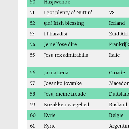
50
Hasjiwénoe
51
I got plenty o’ Nuttin’
VS
52
(an) Irish blessing
Ierland
53
I Pharadisi
Zuid Afr
54
Je ne l’ose dire
Frankrij
55
Jesu rex admirabilis
Italië
56
Ja ma Lena
Croatie
57
Jovanko Jovanke
Macedon
58
Jesu, meine freude
Duitslan
59
Kozakken wiegelied
Rusland
60
Kyrie
Belgie
61
Kyrie
Argentin