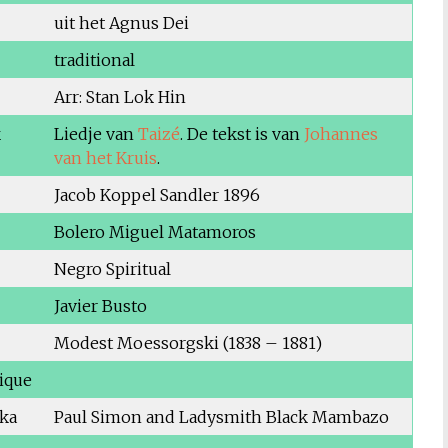
uit het Agnus Dei
traditional
Arr: Stan Lok Hin
k
Liedje van
Taizé
. De tekst is van
Johannes
van het Kruis
.
Jacob Koppel Sandler 1896
Bolero Miguel Matamoros
Negro Spiritual
Javier Busto
Modest Moessorgski (1838 – 1881)
ique
ika
Paul Simon and Ladysmith Black Mambazo