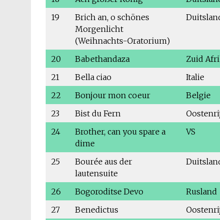
19
Brich an, o schönes
Duitslan
Morgenlicht
(Weihnachts-Oratorium)
20
Babethandaza
Zuid Afr
21
Bella ciao
Italie
22
Bonjour mon coeur
Belgie
23
Bist du Fern
Oostenri
24
Brother, can you spare a
VS
dime
25
Bourée aus der
Duitslan
lautensuite
26
Bogoroditse Devo
Rusland
27
Benedictus
Oostenri