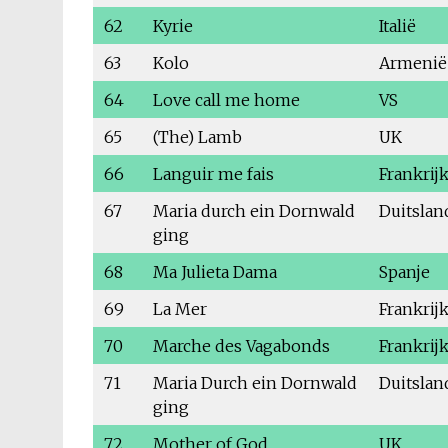
62
Kyrie
Italië
63
Kolo
Armenië
64
Love call me home
VS
65
(The) Lamb
UK
66
Languir me fais
Frankrij
67
Maria durch ein Dornwald
Duitslan
ging
68
Ma Julieta Dama
Spanje
69
La Mer
Frankrij
70
Marche des Vagabonds
Frankrij
71
Maria Durch ein Dornwald
Duitslan
ging
72
Mother of God
UK