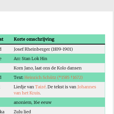
st
Korte omschrijving
d
Josef Rheinberger (1839-1901)
e
Arr: Stan Lok Hin
Kom Jano, laat ons de Kolo dansen
d
Text:
Heinrich Schütz (*1585 †1672)
k
Liedje van
Taizé
. De tekst is van
Johannes
van het Kruis
.
anoniem, 16e eeuw
ika
Zulu lied