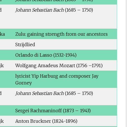
d
Johann Sebastian Bach
(1685 – 1750)
ika
Zulu: gaining strength from our ancestors
Strijdlied
Orlando di Lasso (1532-1594)
jk
Wolfgang Amadeus Mozart (1756 –1791)
lyricist Yip Harburg and composer Jay
Gorney
d
Johann Sebastian Bach
(1685 – 1750)
Sergei Rachmaninoff (1873 – 1943)
jk
Anton Bruckner (1824-1896)