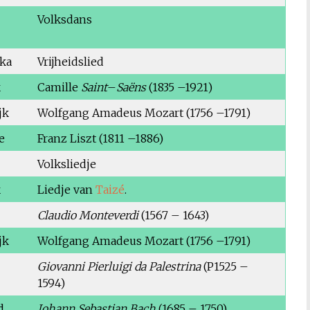
Volksdans
ika
Vrijheidslied
k
Camille
Saint
–
Saëns
(1835 –1921)
jk
Wolfgang Amadeus Mozart (1756 –1791)
e
Franz Liszt (1811 –1886)
Volksliedje
k
Liedje van
Taizé
.
Claudio
Monteverdi
(1567 – 1643)
jk
Wolfgang Amadeus Mozart (1756 –1791)
Giovanni Pierluigi da Palestrina
(P1525 –
1594)
d
Johann Sebastian Bach
(1685 – 1750)