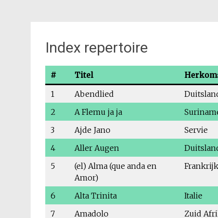
Index repertoire
#
Titel
Herkom
1
Abendlied
Duitslan
2
A Flemu ja ja
Surinam
3
Ajde Jano
Servie
4
Aller Augen
Duitslan
5
(el) Alma (que anda en
Frankrij
Amor)
6
Alta Trinita
Italie
7
Amadolo
Zuid Afr