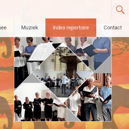
mee
Muziek
Index repertoire
Contact