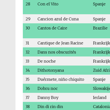
28
Con el Vito
Spanje
29
Cancion azul de Cuna
Spanje
30
Cantos de Caire
Brazilie
31
Cantique de Jean Racine
Frankrij
32
Dans nos obscurités
Frankrij
33
De noche
Frankrij
34
Dithotonyana
Zuid Afr
35
Duérmete, niño chiquito
Spanje
36
Dobru noc
Slowakij
37
Danny Boy
Ierland
38
Din di rin din
Cataloni