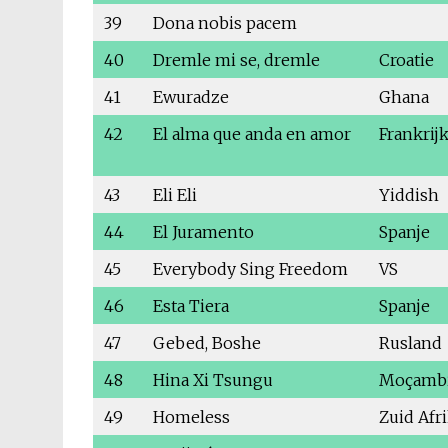
39
Dona nobis pacem
40
Dremle mi se, dremle
Croatie
41
Ewuradze
Ghana
42
El alma que anda en amor
Frankrij
43
Eli Eli
Yiddish
44
El Juramento
Spanje
45
Everybody Sing Freedom
VS
46
Esta Tiera
Spanje
47
Gebed, Boshe
Rusland
48
Hina Xi Tsungu
Moçamb
49
Homeless
Zuid Afr